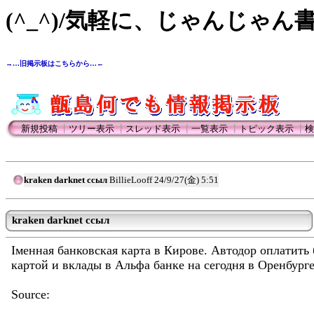
(^_^)/気軽に、じゃんじゃん
→…旧掲示板はこちらから…←
新規投稿
┃
ツリー表示
┃
スレッド表示
┃
一覧表示
┃
トピック表示
┃
検
kraken darknet ссыл
BillieLooff
24/9/27(金) 5:51
kraken darknet ссыл
Iменная банковская карта в Кирове. Автодор оплатить
картой и вклады в Альфа банке на сегодня в Оренбург
Source: