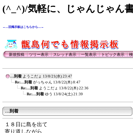
(^_^)/気軽に、じゃんじゃん
→…旧掲示板はこちらから…←
新規投稿
┃
ツリー表示
┃
スレッド表示
┃
一覧表示
┃
トピック表示
┃
検
…到着
ようこだょ
13/8/21(水) 23:47
Re:…到着
がっちゃん
13/8/22(木) 8:47
Re:…到着
ようこだょ
13/8/22(木) 22:36
Re:…到着
ゆう
13/8/24(土) 21:39
…到着
１８日に島を出て
寄り道しながら