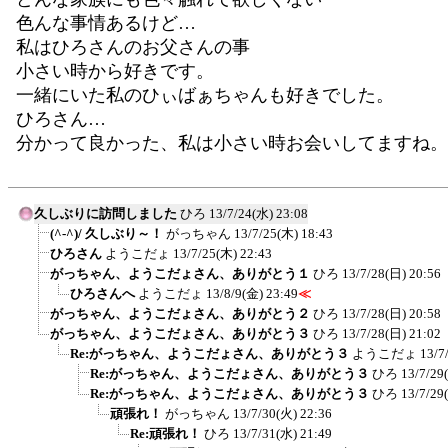
色んな事情あるけど…
私はひろさんのお父さんの事
小さい時から好きです。
一緒にいた私のひぃばぁちゃんも好きでした。
ひろさん…
分かって良かった、私は小さい時お会いしてますね。
久しぶりに訪問しました
ひろ
13/7/24(水) 23:08
(^-^)/ 久しぶり～！
がっちゃん
13/7/25(木) 18:43
ひろさん
ようこだょ
13/7/25(木) 22:43
がっちゃん、ようこだょさん、ありがとう１
ひろ
13/7/28(日) 20:56
ひろさんへ
ようこだょ
13/8/9(金) 23:49
≪
がっちゃん、ようこだょさん、ありがとう２
ひろ
13/7/28(日) 20:58
がっちゃん、ようこだょさん、ありがとう３
ひろ
13/7/28(日) 21:02
Re:がっちゃん、ようこだょさん、ありがとう３
ようこだょ
13/7
Re:がっちゃん、ようこだょさん、ありがとう３
ひろ
13/7/29
Re:がっちゃん、ようこだょさん、ありがとう３
ひろ
13/7/29
頑張れ！
がっちゃん
13/7/30(火) 22:36
Re:頑張れ！
ひろ
13/7/31(水) 21:49