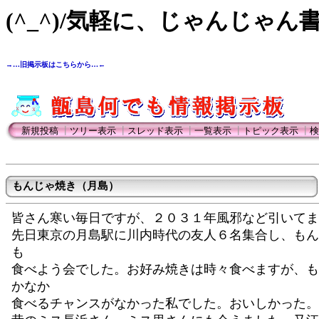
(^_^)/気軽に、じゃんじゃん
→…旧掲示板はこちらから…←
新規投稿
┃
ツリー表示
┃
スレッド表示
┃
一覧表示
┃
トピック表示
┃
検
もんじゃ焼き（月島）
皆さん寒い毎日ですが、２０３１年風邪など引いてま
先日東京の月島駅に川内時代の友人６名集合し、もん
も
食べよう会でした。お好み焼きは時々食べますが、も
かなか
食べるチャンスがなかった私でした。おいしかった。