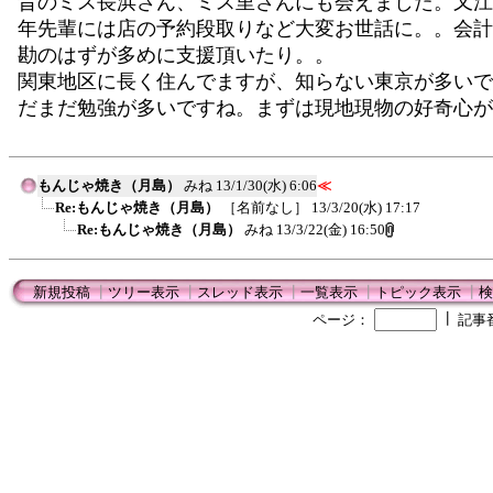
昔のミス長浜さん、ミス里さんにも会えました。又江
年先輩には店の予約段取りなど大変お世話に。。会計
勘のはずが多めに支援頂いたり。。
関東地区に長く住んでますが、知らない東京が多いで
だまだ勉強が多いですね。まずは現地現物の好奇心が
もんじゃ焼き（月島）
みね
13/1/30(水) 6:06
≪
Re:もんじゃ焼き（月島）
［名前なし］
13/3/20(水) 17:17
Re:もんじゃ焼き（月島）
みね
13/3/22(金) 16:50
新規投稿
┃
ツリー表示
┃
スレッド表示
┃
一覧表示
┃
トピック表示
┃
検
┃
ページ：
記事