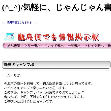
(^_^)/気軽に、じゃんじゃん
→…旧掲示板はこちらから…←
新規投稿
┃
ツリー表示
┃
スレッド表示
┃
一覧表示
┃
トピック表示
┃
検
甑島のキャンプ場
こんにちは。
今週末の連休を利用して、初の甑島を旅しようと思ってます。
バイクとキャンプで楽しみたいと思います。
この季節、キャンプサイトは利用できるのでしょうか？
出来れば、上甑、下甑で各1泊したいと考えております。
ご教授いただけましたら幸いです。