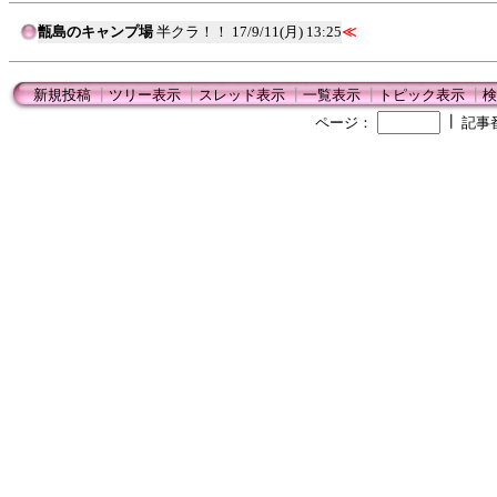
甑島のキャンプ場
半クラ！！
17/9/11(月) 13:25
≪
新規投稿
┃
ツリー表示
┃
スレッド表示
┃
一覧表示
┃
トピック表示
┃
検
┃
ページ：
記事