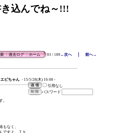
書き込んでね～!!!
｜
索
┃
過去ログ
┃
ホーム
93 / 189
←次へ
前へ→
エビちゃん
- 15/5/28(木) 16:08 -
引用なし
パスワード
す。
絡もなく、
んですよ。ＴＶ