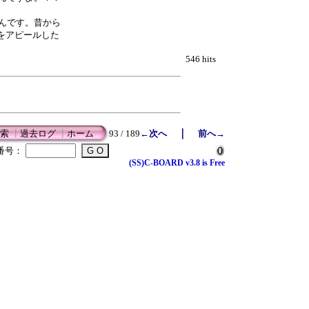
んです。昔から
をアピールした
546 hits
｜
索
┃
過去ログ
┃
ホーム
93 / 189
←次へ
前へ→
番号：
(SS)C-BOARD v3.8 is Free