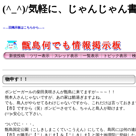
(^_^)/気軽に、じゃんじゃん
→…旧掲示板はこちらから…←
新規投稿
┃
ツリー表示
┃
スレッド表示
┃
一覧表示
┃
トピック表示
┃
検
物申す！！
ボンビーガールの柴田美咲さんが甑島に来てますが～～～！！
熊本人さんじゃないですが、あの家は酷過ぎますよね。
でも、島人がやらせてるわけじゃないですから、これだけは言っておきま
【市】ですから（笑）ボンビーさせても、ちゃんと島人が助けます。
(^^)v安心して下さい。
ついでに・・・。
甑島国定公園（こしきしまこくていこうえん）にしても、島民には何の連
【市】が勝手に【こしきじま】を【こしきしま】と国土地理院に登録した