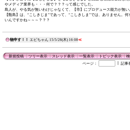
やメディア業界も・・・何で？？？って感じでした。
島人が、やる気が無いわけじゃなくて、【市】にプロデュース能力が無い
【甑島】は、“こしきじま”であって、“こしきしま”では、ありません。何
いんですかね～～～？？？
物申す！！
エビちゃん
15/5/28(木) 16:08
≪
新規投稿
┃
ツリー表示
┃
スレッド表示
┃
一覧表示
┃
トピック表示
┃
検
┃
ページ：
記事