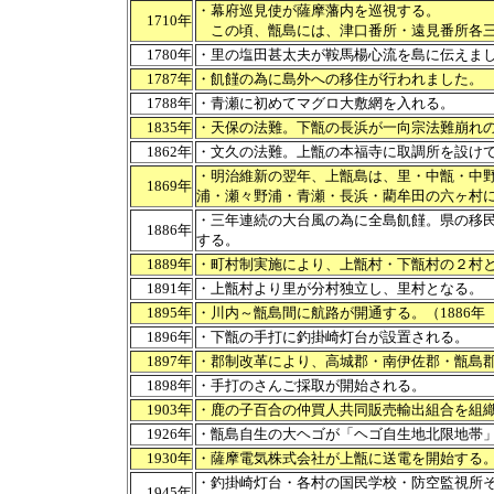
・幕府巡見使が薩摩藩内を巡視する。
1710年
この頃、甑島には、津口番所・遠見番所各三
1780年
・里の塩田甚太夫が鞍馬楊心流を島に伝えま
1787年
・飢饉の為に島外への移住が行われました。
1788年
・青瀬に初めてマグロ大敷網を入れる。
1835年
・天保の法難。下甑の長浜が一向宗法難崩れ
1862年
・文久の法難。上甑の本福寺に取調所を設け
・明治維新の翌年、上甑島は、里・中甑・中
1869年
浦・瀬々野浦・青瀬・長浜・藺牟田の六ヶ村
・三年連続の大台風の為に全島飢饉。県の移
1886年
する。
1889年
・町村制実施により、上甑村・下甑村の２村
1891年
・上甑村より里が分村独立し、里村となる。
1895年
・川内～甑島間に航路が開通する。（1886
1896年
・下甑の手打に釣掛崎灯台が設置される。
1897年
・郡制改革により、高城郡・南伊佐郡・甑島
1898年
・手打のさんご採取が開始される。
1903年
・鹿の子百合の仲買人共同販売輸出組合を組
1926年
・甑島自生の大ヘゴが「ヘゴ自生地北限地帯
1930年
・薩摩電気株式会社が上甑に送電を開始する
・釣掛崎灯台・各村の国民学校・防空監視所
1945年