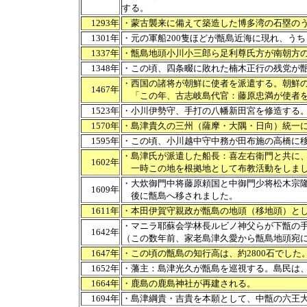
する。
1293年
・蒙古襲来に備えて築造した博多湾の石塁の
1301年
・元の軍船200隻ほどが甑島近海に現れ、う
1337年
・甑島地頭小川小三郎ら足利尊氏方が南朝方
1348年
・この頃、四条畷に敗れた楠木正行の残党が
・西国の諸将が朝鮮に使者を派遣する。朝鮮
1467年
「この年、古志岐島代官：藤原忠満が使者を
1523年
・小川伊勢守、手打の八幡新田宮を修造する
1570年
・島津貴久の三州（薩摩・大隅・日向）統一
1595年
・この頃、小川越中守中務が田布施の高橋に
・島津氏が派遣した船長：喜左右衛門と共に
1602年
一時この地を根拠地として布教活動をしま
・大炊御門中将藤原頼国と中御門少将松木宗
1609年
後に甑島へ移されました。
1611年
・本田伊賀守親政が甑島の地頭（移地頭）と
・マニラ耶蘇会学林長ルビノ神父らが下甑の
1642年
（この数年前、家老島津久愛から甑島地頭宛
1647年
・この頃の甑島の知行高は、約2800石でした
1652年
・藩主：島津光久が甑島を巡視する。島民は
1664年
・鹿島の鹿島神社が再建される。
1694年
・島津綱貴・吉貴を本願として、中甑の六王