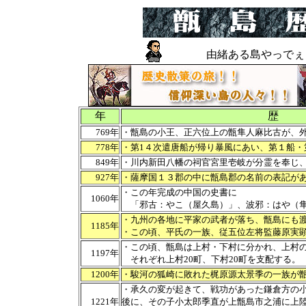
由緒ある島やっでぇ～
年
歴
769年
・甑島の小王、正六位上の甑隼人麻比古が、
778年
・第1４次遣唐船が帰り暴風にあい、第１船・
849年
・川内新田八幡の祠官宮里壱岐が分霊を奉じ
927年
・薩摩国１３郡の中に甑島郡の名前の表記が
・この年完成の中国の史書に
1060年
「邪古：やこ（屋久島）」、波邪：はや（隼
・九州の各地に平家の武者が落ち、甑島にも
1185年
・この頃、平氏の一族、従五位左将監藤原実
・この頃、甑島は上村・下村に分かれ、上村
1197年
それぞれ上村20町、下村20町を支配する。
1200年
・駿河の狐崎に敗れた梶原源太景季の一族が
・承久の変が起きて、戦功があった鎌倉方の
1221年
後に、その子小太郎季直が上甑島市之浦に上