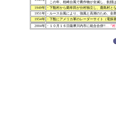
この年、枕崎台風で農作物が全滅し、飢饉は
1949年
・下甑村から藺牟田が分村独立し、鹿島村と
1951年
・ルース台風により、強風と高潮のため、全
1954年
・下甑にアメリカ軍のレーダーサイト（電探基
2004年
・１０月１６日薩摩川内市に統合合併!!
…『村