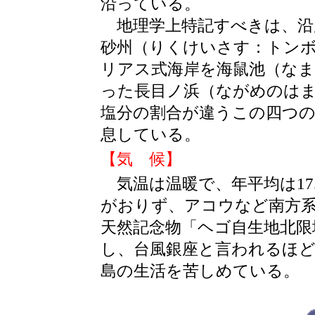
沿っている。
地理学上特記すべきは、沿
砂州（りくけいさす：トン
リアス式海岸を海鼠池（な
った長目ノ浜（ながめのは
塩分の割合が違うこの四つ
息している。
【気 候】
気温は温暖で、年平均は17.
がおりず、アコウなど南方
天然記念物「ヘゴ自生地北限
し、台風銀座と言われるほ
島の生活を苦しめている。