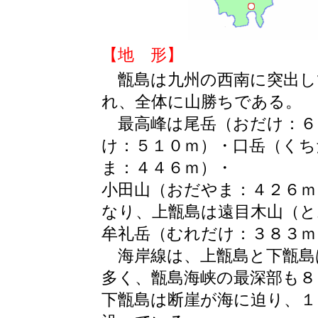
【地 形】
甑島は九州の西南に突出し
れ、全体に山勝ちである。
最高峰は尾岳（おだけ：６
け：５１０ｍ）・口岳（くち
ま：４４６ｍ）・
小田山（おだやま：４２６ｍ
なり、上甑島は遠目木山（と
牟礼岳（むれだけ：３８３ｍ
海岸線は、上甑島と下甑島
多く、甑島海峡の最深部も８
下甑島は断崖が海に迫り、１