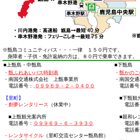
※甑島コミュニティバス・・・一律 １５０円です。
身障者・子供・免許返納の方は、８０円で乗車できます。
■上甑島・中甑島
■下甑島
・
甑ふれあいバス時刻表
・
甑かのこ
・南国交通株式会社 上甑事業所
・南国交通
電話番号：
.
０９９６９－２－０４００
電話番号
【里町】
■下甑観
・創夢レンタリース
（休業中）
電話番
■上甑観光案内所
■親和レ
電話番号：
０９９６９－６－３９３０
電話番
電話番号
・レンタサイクル
（里町交流センター甑島館）