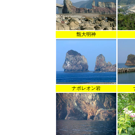
甑大明神
ナポレオン岩