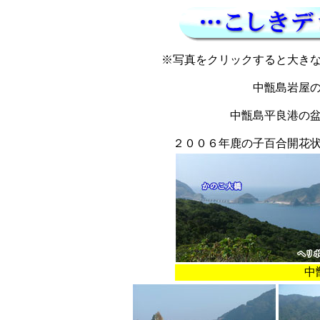
※写真をクリックすると大き
中甑島岩屋
中甑島平良港の
２００６年鹿の子百合開花
中