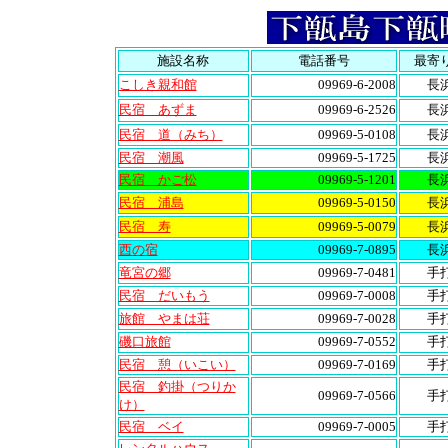
施設名称
電話番号
最寄
こしき親和館
09969-6-2008
長
民宿 あずま
09969-6-2526
長
民宿 道（みち）
09969-5-0108
長
民宿 潮風
09969-5-1725
長
民宿 かご松
09969-5-1201
長
民宿 浦島
09969-5-0150
長
民宿 寿
09969-5-0079
長
西の宿
09969-7-0895
長
竜宮の郷
09969-7-0481
手
民宿 だいもう
09969-7-0008
手
旅館 やまは荘
09969-7-0028
手
磯口旅館
09969-7-0552
手
民宿 憩（いこい）
09969-7-0169
手
民宿 釣掛（つりか
09969-7-0566
手
け）
民宿 ベイ
09969-7-0005
手