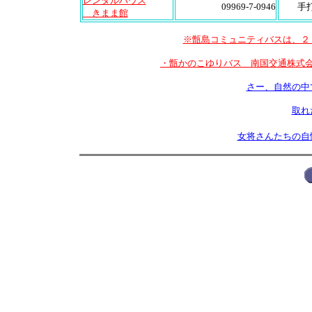
レンタルハウス
09969-7-0946
手
きまま館
※甑島コミュニティバスは、２
・甑かのこゆりバス 南国交通株式
さー、自然の中
取れ
女将さんたちの自