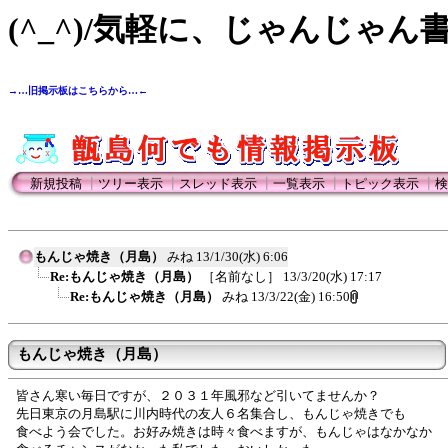
(^_^)/気軽に、じゃんじゃん
→…旧掲示板はこちらから…←
新規投稿
┃
ツリー表示
┃
スレッド表示
┃
一覧表示
┃
トピック表示
┃
検
もんじゃ焼き（月島）
みね
13/1/30(水) 6:06
Re:もんじゃ焼き（月島）
［名前なし］
13/3/20(水) 17:17
Re:もんじゃ焼き（月島）
みね
13/3/22(金) 16:50
もんじゃ焼き（月島）
皆さん寒い毎日ですが、２０３１年風邪など引いてませんか？
先日東京の月島駅に川内時代の友人６名集合し、もんじゃ焼きでも
食べよう会でした。お好み焼きは時々食べますが、もんじゃはなかなか