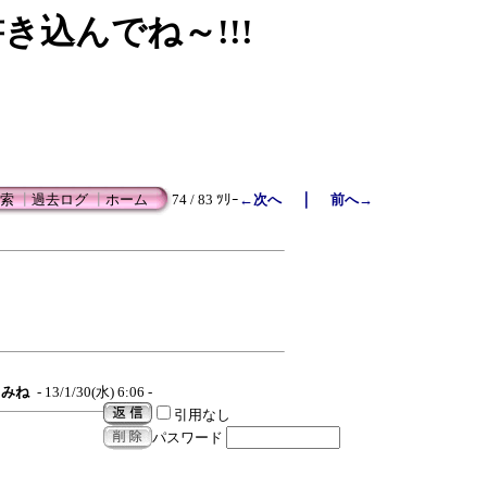
書き込んでね～!!!
｜
索
┃
過去ログ
┃
ホーム
74 / 83 ﾂﾘｰ
←次へ
前へ→
みね
- 13/1/30(水) 6:06 -
引用なし
パスワード