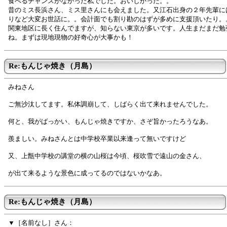
食べるチャンスがなかった私でした。おいしかった。。
昔のミス長浜さん、ミス里さんにも会えました。又江石出身の２年先輩に
りなど大変お世話に。。会計面でも割り勘のはずが多めに支援頂いたり。
関東地区に長く住んでますが、知らない東京が多いです。人生まだまだ勉
ね。まずは現地現物の好奇心が大事かも！
Re:もんじゃ焼き（月島）
みねさん
ご無沙汰してます。私体調崩して、しばらく出て来れませんでした。
何と、我がばっかい、もんじゃ焼きですか、さぞ旨かったろうなあ。
羨ましい。みねさんとは中学校卒業以来逢って無いですけど
又、上甑中学校の講堂の横の山桜は今頃、桜吹雪で遠山の金さん、
が出て来るような景色に成ってるのではないかなあ。
Re:もんじゃ焼き（月島）
▼［名前なし］さん：