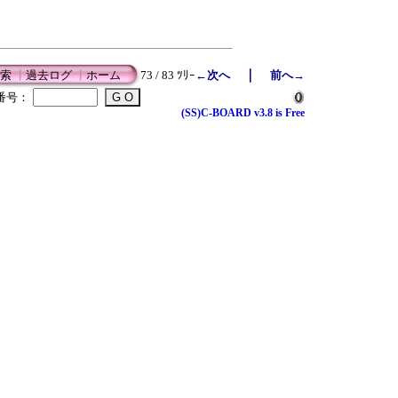
｜
索
┃
過去ログ
┃
ホーム
73 / 83 ﾂﾘｰ
←次へ
前へ→
番号：
(SS)C-BOARD v3.8 is Free