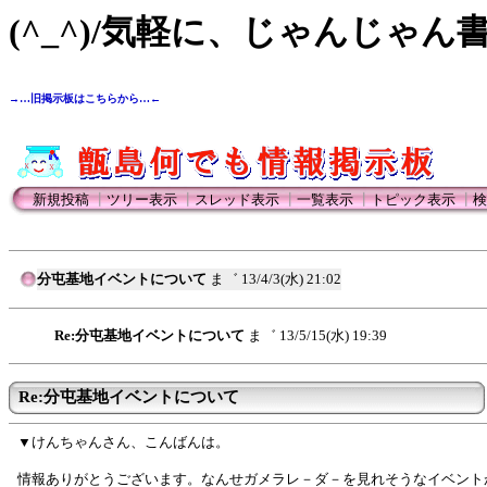
(^_^)/気軽に、じゃんじゃん
→…旧掲示板はこちらから…←
新規投稿
┃
ツリー表示
┃
スレッド表示
┃
一覧表示
┃
トピック表示
┃
検
分屯基地イベントについて
ま゛
13/4/3(水) 21:02
Re:分屯基地イベントについて
ま゛
13/5/15(水) 19:39
Re:分屯基地イベントについて
▼けんちゃんさん、こんばんは。
情報ありがとうございます。なんせガメラレ－ダ－を見れそうなイベント