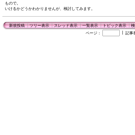
もので。
いけるかどうかわかりませんが、検討してみます。
新規投稿
┃
ツリー表示
┃
スレッド表示
┃
一覧表示
┃
トピック表示
┃
検
┃
ページ：
記事