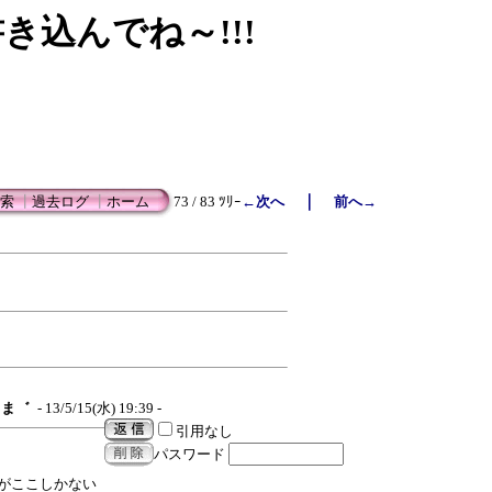
書き込んでね～!!!
｜
索
┃
過去ログ
┃
ホーム
73 / 83 ﾂﾘｰ
←次へ
前へ→
ま゛
- 13/5/15(水) 19:39 -
引用なし
パスワード
がここしかない