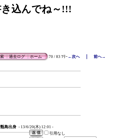
書き込んでね～!!!
｜
索
┃
過去ログ
┃
ホーム
70 / 83 ﾂﾘｰ
←次へ
前へ→
甑島出身
- 13/6/20(木) 12:01 -
引用なし