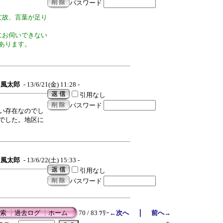
パスワード
文故、言葉が足り
にお伺いできない
あります。
風太郎
- 13/6/21(金) 11:28 -
引用なし
パスワード
い存在なのでし
でした。地区に
風太郎
- 13/6/22(土) 15:33 -
引用なし
パスワード
｜
索
┃
過去ログ
┃
ホーム
70 / 83 ﾂﾘｰ
←次へ
前へ→