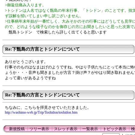
>御返信痛み入ります。
>トシドンは人名ではなく甑島の年末行事、「トシドン」のことです。拙
ず誤解を招いてしまい申し訳ございません。
>仕事柄年末年始が一番忙しく、大みそかのその行事にはどうしても見学
ので、どのような様子なのかを御存じの方にお聞きしたいと思った次第で
甑島トシドン で検索したら詳しく出てくると思います
Re:下甑島の方言とトシドンについて
ありがとうございます。
行事そのものはなまはげのようですね。やはり子供たちにとって本当に怖
ょうか・・・音声も聞きましたが方言？掛け声？がやはり聞き取れません
よって違いがあるようですね
Re:下甑島の方言とトシドンについて
ちなみに、こちらを拝見させていただきました。
http://washimo-web.jp/Trip/Toshidon/toshidon.htm
新規投稿
┃
ツリー表示
┃
スレッド表示
┃
一覧表示
┃
トピック表示
┃
検