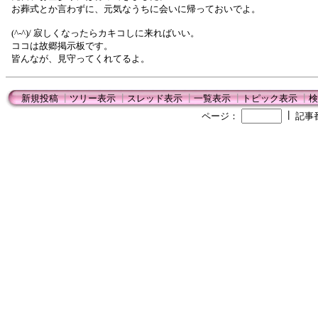
お葬式とか言わずに、元気なうちに会いに帰っておいでよ。
(^-^)/ 寂しくなったらカキコしに来ればいい。
ココは故郷掲示板です。
皆んなが、見守ってくれてるよ。
新規投稿
┃
ツリー表示
┃
スレッド表示
┃
一覧表示
┃
トピック表示
┃
検
┃
ページ：
記事