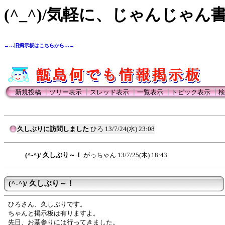
(^_^)/気軽に、じゃんじゃん
→…旧掲示板はこちらから…←
新規投稿
┃
ツリー表示
┃
スレッド表示
┃
一覧表示
┃
トピック表示
┃
検
久しぶりに訪問しました
ひろ
13/7/24(水) 23:08
(^-^)/ 久しぶり～！
がっちゃん
13/7/25(木) 18:43
(^-^)/ 久しぶり～！
ひろさん、久しぶりです。
ちゃんと掲示板は有りますよ。
先日、お墓参りには行ってきました。