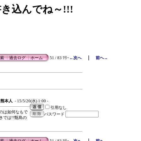
書き込んでね～!!!
｜
索
┃
過去ログ
┃
ホーム
51 / 83 ﾂﾘｰ
←次へ
前へ→
熊本人
- 15/5/20(水) 1:00 -
引用なし
のは如何なもで
パスワード
では!?甑島の
｜
索
┃
過去ログ
┃
ホーム
51 / 83 ﾂﾘｰ
←次へ
前へ→