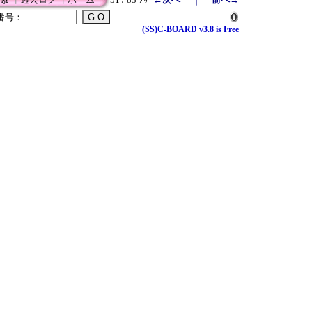
番号：
(SS)C-BOARD v3.8 is Free