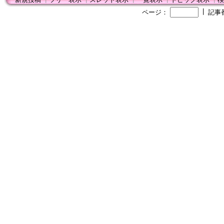
┃
ページ：
記事