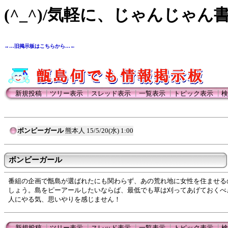
(^_^)/気軽に、じゃんじゃん
→…旧掲示板はこちらから…←
新規投稿
┃
ツリー表示
┃
スレッド表示
┃
一覧表示
┃
トピック表示
┃
検
ボンビーガール
熊本人
15/5/20(水) 1:00
ボンビーガール
番組の企画で甑島が選ばれたにも関わらず、あの荒れ地に女性を住ませる
しょう。島をピーアールしたいならば、最低でも草は刈ってあげておくべき
人にやる気、思いやりを感じません！
新規投稿
┃
ツリー表示
┃
スレッド表示
┃
一覧表示
┃
トピック表示
┃
検