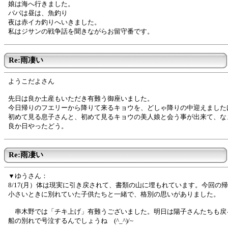
娘は海へ行きました。
パパは昼は、魚釣り
夜は赤イカ釣りへいきました。
私はジサンの戦争話を聞きながらお留守番です。
Re:雨凄い
ようこだよさん
先日は良か土産もいただき有難う御座いました。
今日帰りのフエリーから降りて来るキョウを、どしゃ降りの中迎えました
初めて見る息子さんと、初めて見るキョウの美人娘と会う事が出来て、な
良か日やったどう。
Re:雨凄い
▼ゆうさん：
8/17(月）体は現実に引き戻されて、書類の山に埋もれています。今回の
小さいときに別れていた子供たちと一緒で、格別の思いがありました。
串木野では「チキ上げ」有難うございました。明日は陽子さんたちも戻
船の別れで号泣するんでしょうね (^_^)/~