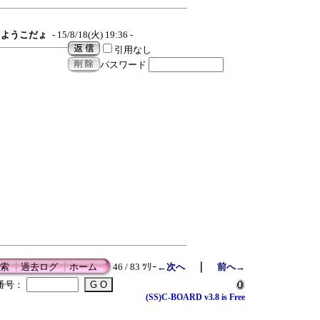
ようこだょ
- 15/8/18(火) 19:36 -
引用なし
パスワード
｜
索
┃
過去ログ
┃
ホーム
46 / 83 ﾂﾘｰ
←次へ
前へ→
番号：
(SS)C-BOARD v3.8 is Free