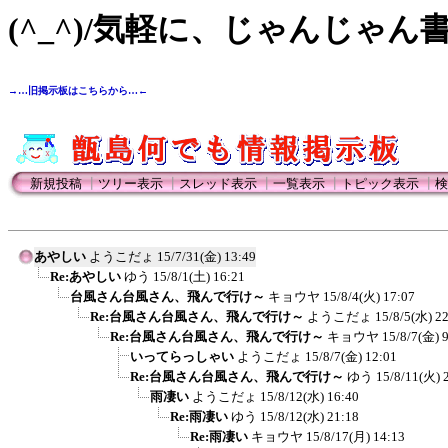
(^_^)/気軽に、じゃんじゃん
→…旧掲示板はこちらから…←
新規投稿
┃
ツリー表示
┃
スレッド表示
┃
一覧表示
┃
トピック表示
┃
検
あやしい
ようこだょ
15/7/31(金) 13:49
Re:あやしい
ゆう
15/8/1(土) 16:21
台風さん台風さん、飛んで行け～
キョウヤ
15/8/4(火) 17:07
Re:台風さん台風さん、飛んで行け～
ようこだょ
15/8/5(水) 2
Re:台風さん台風さん、飛んで行け～
キョウヤ
15/8/7(金) 
いってらっしゃい
ようこだょ
15/8/7(金) 12:01
Re:台風さん台風さん、飛んで行け～
ゆう
15/8/11(火) 
雨凄い
ようこだょ
15/8/12(水) 16:40
Re:雨凄い
ゆう
15/8/12(水) 21:18
Re:雨凄い
キョウヤ
15/8/17(月) 14:13