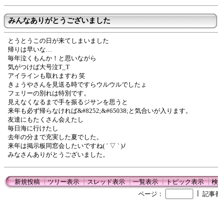
みんなありがとうございました
とうとうこの日が来てしまいました
帰りは早いな…
毎年泣くもんか！と思いながら
気がつけば大号泣T_T
アイラインも取れますわ 笑
きょうやさんを見送る時ですらウルウルでしたょ
フェリーの別れは特別です。
見えなくなるまで手を振るジサンを思うと
来年も必ず帰らなければ&#8252;&#65038;と気合いが入ります。
友達にもたくさん会えたし
毎日海に行けたし
去年の分まで充実した夏でした。
来年は掲示板同窓会したいですね( ´ ▽ ` )ﾉ
みなさんありがとうございました。
新規投稿
┃
ツリー表示
┃
スレッド表示
┃
一覧表示
┃
トピック表示
┃
検
┃
ページ：
記事