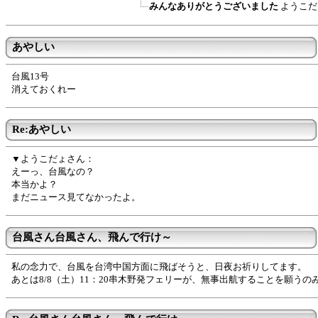
みんなありがとうございました
ようこだ
あやしい
台風13号
消えておくれー
Re:あやしい
▼ようこだょさん：
えーっ、台風なの？
本当かよ？
まだニュース見てなかったよ。
台風さん台風さん、飛んで行け～
私の念力で、台風を台湾中国方面に飛ばそうと、日夜お祈りしてます。
あとは8/8（土）11：20串木野発フェリーが、無事出航することを願うの