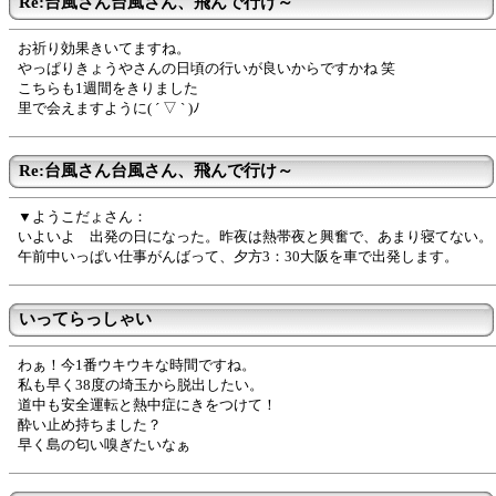
Re:台風さん台風さん、飛んで行け～
お祈り効果きいてますね。
やっぱりきょうやさんの日頃の行いが良いからですかね 笑
こちらも1週間をきりました
里で会えますように( ´ ▽ ` )ﾉ
Re:台風さん台風さん、飛んで行け～
▼ようこだょさん：
いよいよ 出発の日になった。昨夜は熱帯夜と興奮で、あまり寝てない。
午前中いっぱい仕事がんばって、夕方3：30大阪を車で出発します。
いってらっしゃい
わぁ！今1番ウキウキな時間ですね。
私も早く38度の埼玉から脱出したい。
道中も安全運転と熱中症にきをつけて！
酔い止め持ちました？
早く島の匂い嗅ぎたいなぁ