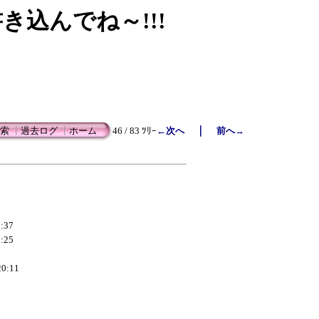
書き込んでね～!!!
｜
索
┃
過去ログ
┃
ホーム
46 / 83 ﾂﾘｰ
←次へ
前へ→
2:37
9:25
20:11