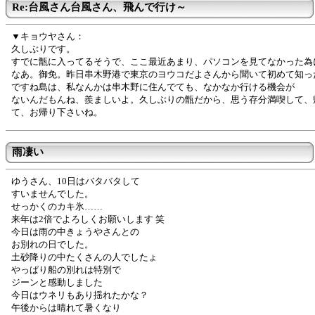
Re:台風さん台風さん、飛んで行け～
▼キョウヤさん：
久しぶりです。
すでに甑に入ってるそうで、ここ最近あまり、パソコンを見てなかった為
なあ。御免。昨日串木野港で東京のヨウコだよさんから聞いて初めて知っ
ですね島は、私なんかは串木野に住んでても、なかなか行ける機会が
ないんだもんね、羨ましいよ。久しぶりの甑だから、思う存分満喫して、
て、お帰り下さいね。
雨凄い
ゆうさん、10日はバタバタして
すいませんでした。
せっかくのカキ氷……
来年は2倍でよろしくお願いします 笑
今日は雨の中きょうやさんとの
お別れの日でした。
土砂降りの中たくさんの人でしたょ
やっぱり船の別れは特別で
ジーンと感動しました
今日はウネリもあり揺れたかな？
午後からは晴れて暑くなり