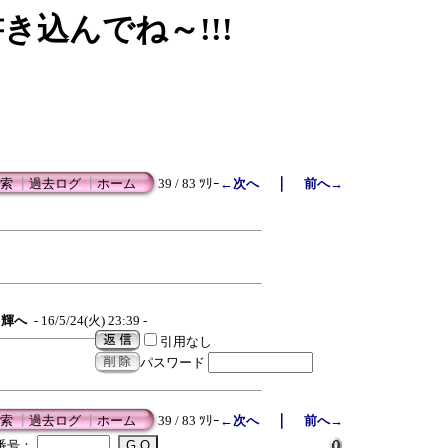
書き込んでね～!!!
｜
索
┃
過去ログ
┃
ホーム
39 / 83 ﾂﾘｰ
←次へ
前へ→
輝へ
- 16/5/24(火) 23:39 -
引用なし
パスワード
｜
索
┃
過去ログ
┃
ホーム
39 / 83 ﾂﾘｰ
←次へ
前へ→
番号：