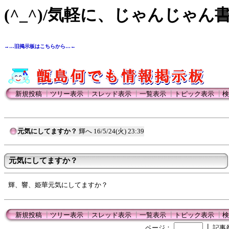
(^_^)/気軽に、じゃんじゃん
→…旧掲示板はこちらから…←
新規投稿
┃
ツリー表示
┃
スレッド表示
┃
一覧表示
┃
トピック表示
┃
検
元気にしてますか？
輝へ
16/5/24(火) 23:39
元気にしてますか？
輝、響、姫華元気にしてますか？
新規投稿
┃
ツリー表示
┃
スレッド表示
┃
一覧表示
┃
トピック表示
┃
検
┃
ページ：
記事