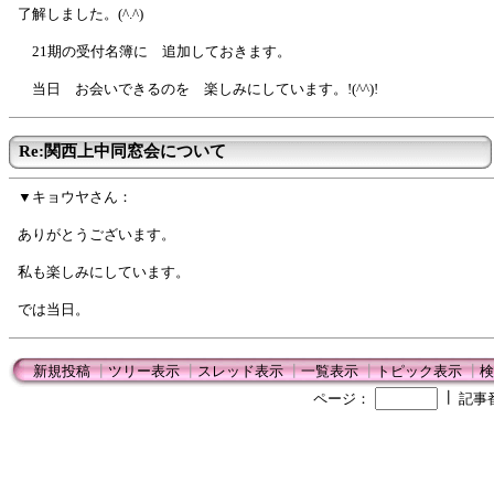
了解しました。(^.^)
21期の受付名簿に 追加しておきます。
当日 お会いできるのを 楽しみにしています。!(^^)!
Re:関西上中同窓会について
▼キョウヤさん：
ありがとうございます。
私も楽しみにしています。
では当日。
新規投稿
┃
ツリー表示
┃
スレッド表示
┃
一覧表示
┃
トピック表示
┃
検
┃
ページ：
記事