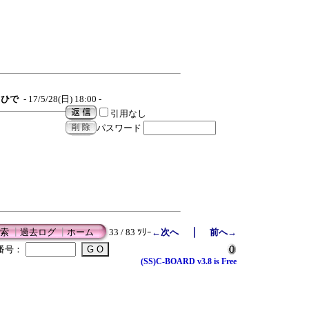
ひで
- 17/5/28(日) 18:00 -
引用なし
パスワード
｜
索
┃
過去ログ
┃
ホーム
33 / 83 ﾂﾘｰ
←次へ
前へ→
番号：
(SS)C-BOARD v3.8 is Free