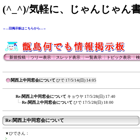
(^_^)/気軽に、じゃんじゃん
→…旧掲示板はこちらから…←
新規投稿
┃
ツリー表示
┃
スレッド表示
┃
一覧表示
┃
トピック表示
┃
検
関西上中同窓会について
ひで
17/5/14(日) 14:05
Re:関西上中同窓会について
キョウヤ
17/5/28(日) 17:40
Re:関西上中同窓会について
ひで
17/5/28(日) 18:00
Re:関西上中同窓会について
▼ひでさん：
>