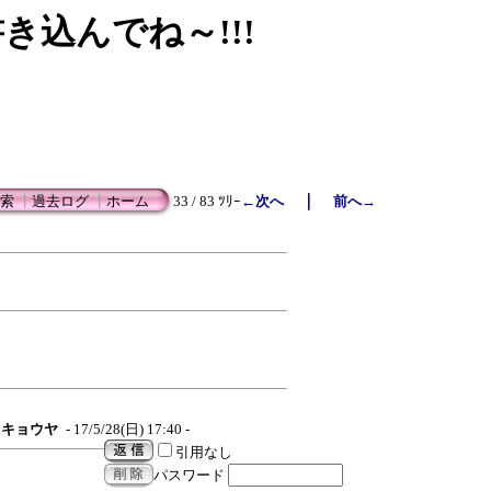
書き込んでね～!!!
｜
索
┃
過去ログ
┃
ホーム
33 / 83 ﾂﾘｰ
←次へ
前へ→
キョウヤ
- 17/5/28(日) 17:40 -
引用なし
パスワード