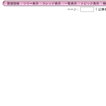
新規投稿
┃
ツリー表示
┃
スレッド表示
┃
一覧表示
┃
トピック表示
┃
検
┃
ページ：
記事