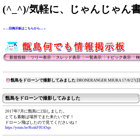
(^_^)/気軽に、じゃんじゃん
→…旧掲示板はこちらから…←
新規投稿
┃
ツリー表示
┃
スレッド表示
┃
一覧表示
┃
トピック表示
┃
検
甑島をドローンで撮影してみました
DRONERANGER MIURA
17/8/27(日
甑島をドローンで撮影してみました
2017年7月に甑島に2泊しました。
とても素敵ば場所でまた来たいです！
ドローン飛ばしたので見てくださいね！
https://youtu.be/RsnkF0UiOqo