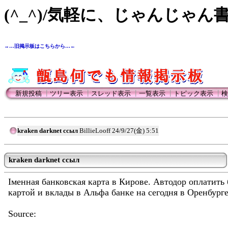
(^_^)/気軽に、じゃんじゃん
→…旧掲示板はこちらから…←
新規投稿
┃
ツリー表示
┃
スレッド表示
┃
一覧表示
┃
トピック表示
┃
検
kraken darknet ссыл
BillieLooff
24/9/27(金) 5:51
kraken darknet ссыл
Iменная банковская карта в Кирове. Автодор оплатить
картой и вклады в Альфа банке на сегодня в Оренбург
Source: