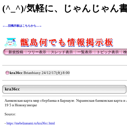
(^_^)/気軽に、じゃんじゃん
→…旧掲示板はこちらから…←
新規投稿
┃
ツリー表示
┃
スレッド表示
┃
一覧表示
┃
トピック表示
┃
検
kra36cc
Brianbiaxy
24/12/17(火) 8:00
kra36cc
Aанковская карта мир сбербанка в Барнауле. Украинская банковская карта и
19 5 в Новокузнецке
Source:
-
https://mebelzanami.ru/kra36cc.html