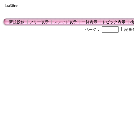
kra36cc
新規投稿
┃
ツリー表示
┃
スレッド表示
┃
一覧表示
┃
トピック表示
┃
検
┃
ページ：
記事