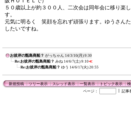
阪ＨＯＴＥＬで）
５０歳以上が約３００人、二次会は同年会に移り楽し
す。
元気に明るく 笑顔を忘れず頑張ります。ゆうさんた
したいですね。
お彼岸の甑島商船？
がっちゃん
14/3/10(月) 9:30
Re:お彼岸の甑島商船？
みね
14/6/7(土) 9:10
≪
Re:お彼岸の甑島商船？
ゆう
14/6/17(火) 20:55
新規投稿
┃
ツリー表示
┃
スレッド表示
┃
一覧表示
┃
トピック表示
┃
検
┃
ページ：
記事