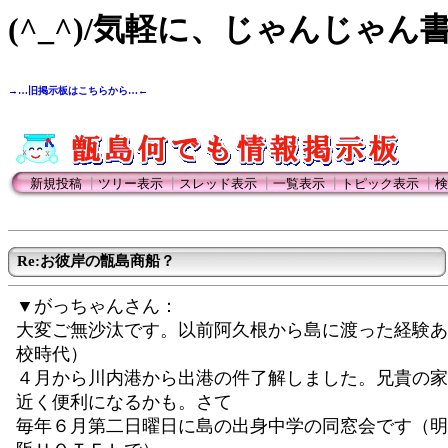
(^_^)/気軽に、じゃんじゃん
→…旧掲示板はこちらから…←
新規投稿
┃
ツリー表示
┃
スレッド表示
┃
一覧表示
┃
トピック表示
┃
検
Re:お彼岸の甑島商船？
▼がっちゃんさん：
大変ご無沙汰です。以前阿久根から島に渡った経験あ
校時代）
４月から川内港から出港の件了解しました。兄貴の家
近く便利になるかも。さて
毎年６月第二日曜日に島の出身中学の同窓会です（明