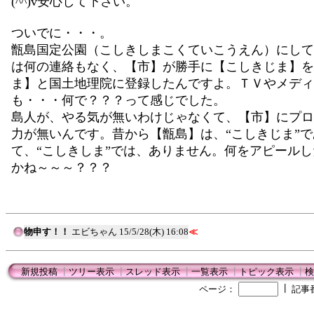
(^^)v安心して下さい。
ついでに・・・。
甑島国定公園（こしきしまこくていこうえん）にして
は何の連絡もなく、【市】が勝手に【こしきじま】を
ま】と国土地理院に登録したんですよ。ＴＶやメディ
も・・・何で？？？って感じでした。
島人が、やる気が無いわけじゃなくて、【市】にプロ
力が無いんです。昔から【甑島】は、“こしきじま”で
て、“こしきしま”では、ありません。何をアピール
かね～～～？？？
物申す！！
エビちゃん
15/5/28(木) 16:08
≪
新規投稿
┃
ツリー表示
┃
スレッド表示
┃
一覧表示
┃
トピック表示
┃
検
┃
ページ：
記事