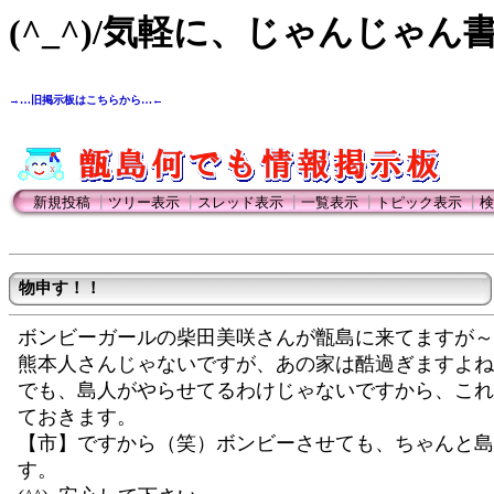
(^_^)/気軽に、じゃんじゃん
→…旧掲示板はこちらから…←
新規投稿
┃
ツリー表示
┃
スレッド表示
┃
一覧表示
┃
トピック表示
┃
検
物申す！！
ボンビーガールの柴田美咲さんが甑島に来てますが～
熊本人さんじゃないですが、あの家は酷過ぎますよね
でも、島人がやらせてるわけじゃないですから、これ
ておきます。
【市】ですから（笑）ボンビーさせても、ちゃんと島
す。