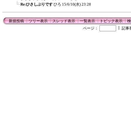
Re:ひさしぶりです
ひろ
15/6/10(水) 23:28
新規投稿
┃
ツリー表示
┃
スレッド表示
┃
一覧表示
┃
トピック表示
┃
検
┃
ページ：
記事