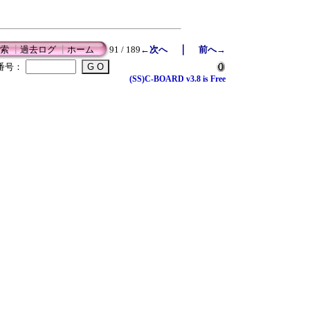
｜
索
┃
過去ログ
┃
ホーム
91 / 189
←次へ
前へ→
番号：
(SS)C-BOARD v3.8 is Free