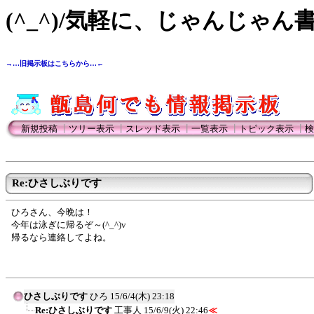
(^_^)/気軽に、じゃんじゃん
→…旧掲示板はこちらから…←
新規投稿
┃
ツリー表示
┃
スレッド表示
┃
一覧表示
┃
トピック表示
┃
検
Re:ひさしぶりです
ひろさん、今晩は！
今年は泳ぎに帰るぞ～(^_^)v
帰るなら連絡してよね。
ひさしぶりです
ひろ
15/6/4(木) 23:18
Re:ひさしぶりです
工事人
15/6/9(火) 22:46
≪