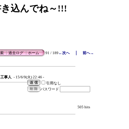
書き込んでね～!!!
｜
索
┃
過去ログ
┃
ホーム
91 / 189
←次へ
前へ→
工事人
- 15/6/9(火) 22:46 -
引用なし
パスワード
505 hits