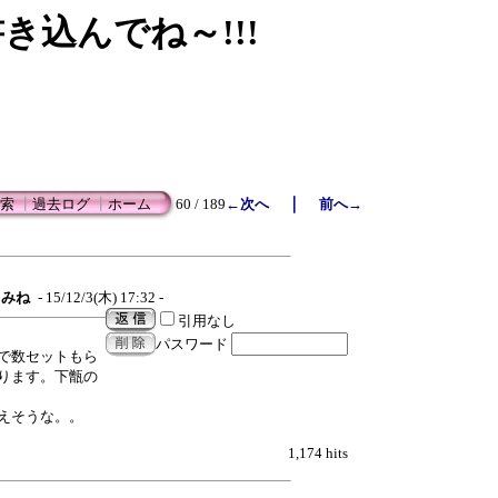
書き込んでね～!!!
｜
索
┃
過去ログ
┃
ホーム
60 / 189
←次へ
前へ→
みね
- 15/12/3(木) 17:32 -
引用なし
パスワード
で数セットもら
ります。下甑の
えそうな。。
1,174 hits