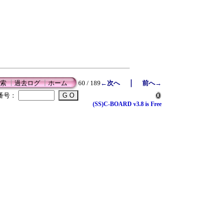
｜
索
┃
過去ログ
┃
ホーム
60 / 189
←次へ
前へ→
番号：
(SS)C-BOARD v3.8 is Free