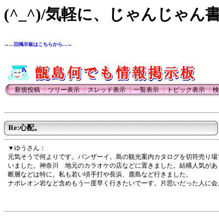
(^_^)/気軽に、じゃんじゃん
→…旧掲示板はこちらから…←
新規投稿
┃
ツリー表示
┃
スレッド表示
┃
一覧表示
┃
トピック表示
┃
検
Re:心配。
▼ゆうさん：
元気そうで何よりです。バンザーイ。島の観光案内カタログを切符売り場
いました。神奈川 地元のカラオケの店などに置きました。結構人気があ
断層などは特に。私も若い頃手打や長浜、鹿島など行きました。
ナポレオン岩など含めもう一度早く行きたいでーす。片思いだった人に会