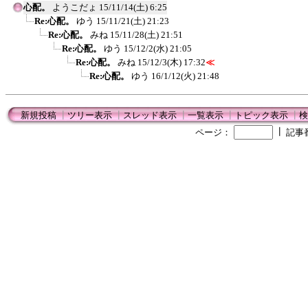
心配。
ようこだょ
15/11/14(土) 6:25
Re:心配。
ゆう
15/11/21(土) 21:23
Re:心配。
みね
15/11/28(土) 21:51
Re:心配。
ゆう
15/12/2(水) 21:05
Re:心配。
みね
15/12/3(木) 17:32
≪
Re:心配。
ゆう
16/1/12(火) 21:48
新規投稿
┃
ツリー表示
┃
スレッド表示
┃
一覧表示
┃
トピック表示
┃
検
┃
ページ：
記事