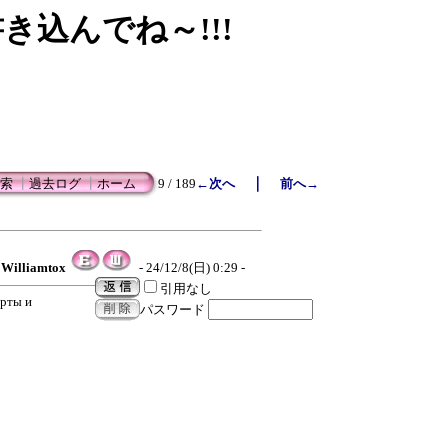
書き込んでね～!!!
｜
索
┃
過去ログ
┃
ホーム
9 / 189
←次へ
前へ→
Williamtox
- 24/12/8(日) 0:29 -
引用なし
арты и
パスワード