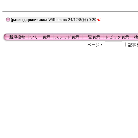
{ракен даркнет акка
Williamtox
24/12/8(日) 0:29
≪
新規投稿
┃
ツリー表示
┃
スレッド表示
┃
一覧表示
┃
トピック表示
┃
検
┃
ページ：
記事