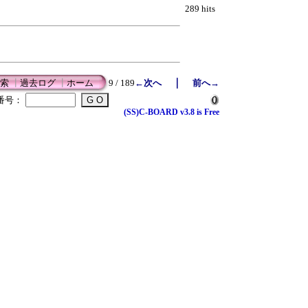
289 hits
｜
索
┃
過去ログ
┃
ホーム
9 / 189
←次へ
前へ→
番号：
(SS)C-BOARD v3.8 is Free