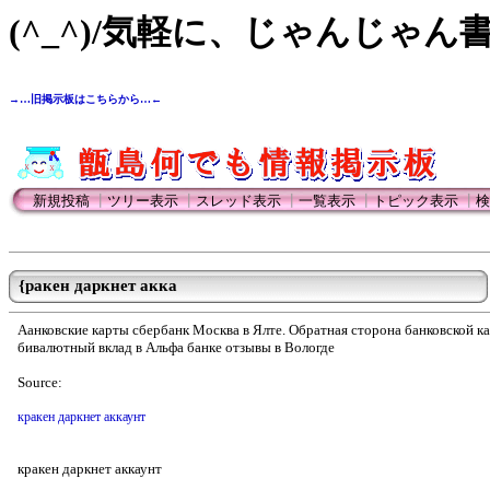
(^_^)/気軽に、じゃんじゃん
→…旧掲示板はこちらから…←
新規投稿
┃
ツリー表示
┃
スレッド表示
┃
一覧表示
┃
トピック表示
┃
検
{ракен даркнет акка
Aанковские карты сбербанк Москва в Ялте. Обратная сторона банковской к
бивалютный вклад в Альфа банке отзывы в Вологде
Source:
кракен даркнет аккаунт
кракен даркнет аккаунт