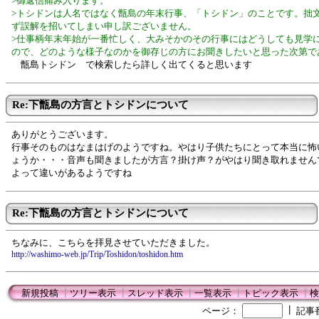
>御返信痛み入ります。
>トシドンは人名ではなく甑島の年末行事、「トシドン」のことです。拙
ず誤解を招いてしまい申し訳ございません。
>仕事柄年末年始が一番忙しく、大みそかのその行事にはどうしても見学
ので、どのような様子なのかを御存じの方にお聞きしたいと思った次第で
甑島トシドン で検索したら詳しく出てくると思います
Re:下甑島の方言とトシドンについて
ありがとうございます。
行事そのものはなまはげのようですね。やはり子供たちにとって本当に怖
ょうか・・・音声も聞きましたが方言？掛け声？がやはり聞き取れません
よって違いがあるようですね
Re:下甑島の方言とトシドンについて
ちなみに、こちらを拝見させていただきました。
http://washimo-web.jp/Trip/Toshidon/toshidon.htm
新規投稿
┃
ツリー表示
┃
スレッド表示
┃
一覧表示
┃
トピック表示
┃
検
┃
ページ：
記事