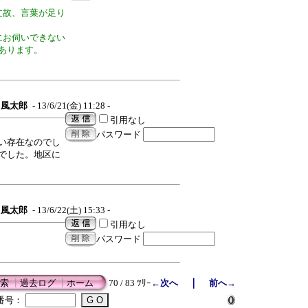
文故、言葉が足り
にお伺いできない
あります。
風太郎
- 13/6/21(金) 11:28 -
引用なし
パスワード
い存在なのでし
でした。地区に
風太郎
- 13/6/22(土) 15:33 -
引用なし
パスワード
｜
索
┃
過去ログ
┃
ホーム
70 / 83 ﾂﾘｰ
←次へ
前へ→
番号：