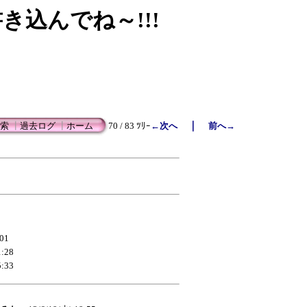
書き込んでね～!!!
｜
索
┃
過去ログ
┃
ホーム
70 / 83 ﾂﾘｰ
←次へ
前へ→
:01
1:28
5:33