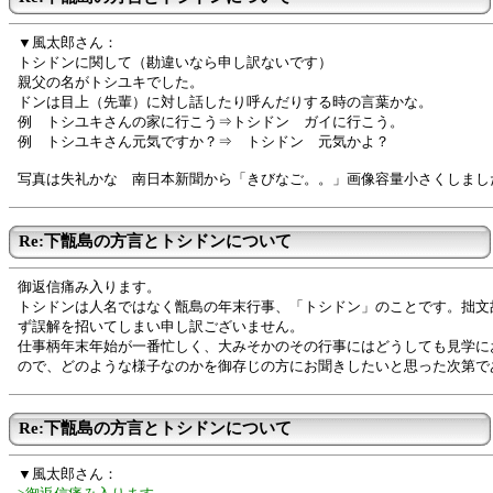
▼風太郎さん：
トシドンに関して（勘違いなら申し訳ないです）
親父の名がトシユキでした。
ドンは目上（先輩）に対し話したり呼んだりする時の言葉かな。
例 トシユキさんの家に行こう⇒トシドン ガイに行こう。
例 トシユキさん元気ですか？⇒ トシドン 元気かよ？
写真は失礼かな 南日本新聞から「きびなご。。」画像容量小さくしまし
Re:下甑島の方言とトシドンについて
御返信痛み入ります。
トシドンは人名ではなく甑島の年末行事、「トシドン」のことです。拙文
ず誤解を招いてしまい申し訳ございません。
仕事柄年末年始が一番忙しく、大みそかのその行事にはどうしても見学に
ので、どのような様子なのかを御存じの方にお聞きしたいと思った次第で
Re:下甑島の方言とトシドンについて
▼風太郎さん：