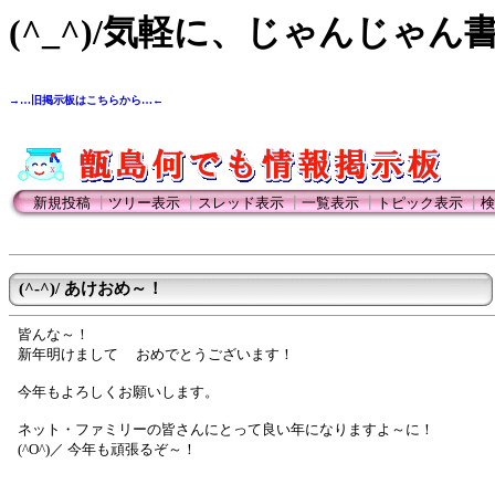
(^_^)/気軽に、じゃんじゃん
→…旧掲示板はこちらから…←
新規投稿
┃
ツリー表示
┃
スレッド表示
┃
一覧表示
┃
トピック表示
┃
検
(^-^)/ あけおめ～！
皆んな～！
新年明けまして おめでとうございます！
今年もよろしくお願いします。
ネット・ファミリーの皆さんにとって良い年になりますよ～に！
(^O^)／ 今年も頑張るぞ～！