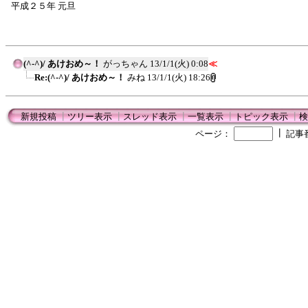
平成２５年 元旦
(^-^)/ あけおめ～！
がっちゃん
13/1/1(火) 0:08
≪
Re:(^-^)/ あけおめ～！
みね
13/1/1(火) 18:26
新規投稿
┃
ツリー表示
┃
スレッド表示
┃
一覧表示
┃
トピック表示
┃
検
┃
ページ：
記事