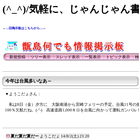
(^_^)/気軽に、じゃんじゃん
→…旧掲示板はこちらから…←
新規投稿
┃
ツリー表示
┃
スレッド表示
┃
一覧表示
┃
トピック表示
┃
検
今年は台風多いなあ～
▼ようこだょさん：
私は8日（金）夕方に 大阪南港から宮崎フェリーの予定。台風11号の
100％欠航だね。(-"-) 高速道路1,000キロを台風に向かって運転ガンバル
夏だ夏だ夏だー
ようこだょ
14/8/2(土) 23:20