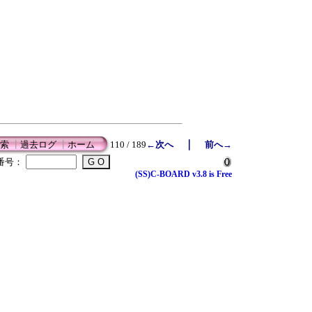
｜
索
┃
過去ログ
┃
ホーム
110 / 189
←次へ
前へ→
番号：
(SS)C-BOARD v3.8 is Free