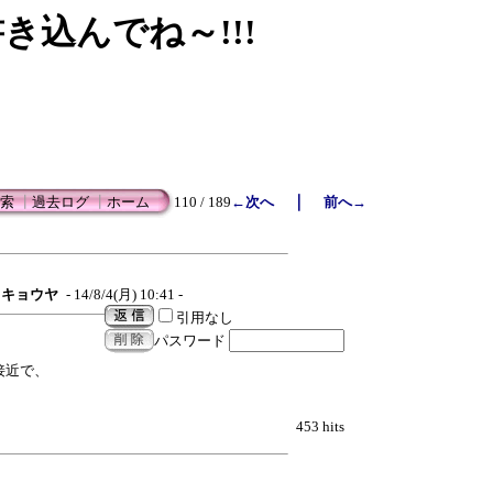
書き込んでね～!!!
｜
索
┃
過去ログ
┃
ホーム
110 / 189
←次へ
前へ→
キョウヤ
- 14/8/4(月) 10:41 -
引用なし
パスワード
接近で、
！
453 hits