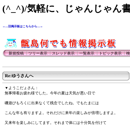
(^_^)/気軽に、じゃんじゃん
→…旧掲示板はこちらから…←
新規投稿
┃
ツリー表示
┃
スレッド表示
┃
一覧表示
┃
トピック表示
┃
検
Re:ゆうさんへ
▼ようこだょさん：
無事帰着お疲れ様でした。今年の夏は天気が悪い日で
磯遊びもろくに出来なくて残念でしたね。でもたまには
こんな年も有りますよ。それだけに来年の楽しみが倍増しますよ。
又来年を楽しみにしてます。それまで体には十分気を付けて