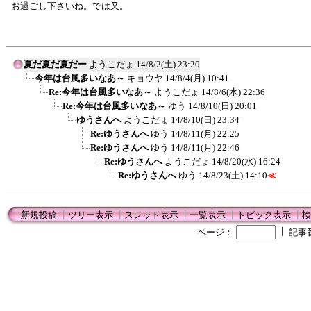
お過ごし下さいね。では又。
夏だ夏だ夏だー
ようこだょ
14/8/2(土) 23:20
今年は台風多いなあ～
キョウヤ
14/8/4(月) 10:41
Re:今年は台風多いなあ～
ようこだょ
14/8/6(水) 22:36
Re:今年は台風多いなあ～
ゆう
14/8/10(日) 20:01
ゆうさんへ
ようこだょ
14/8/10(日) 23:34
Re:ゆうさんへ
ゆう
14/8/11(月) 22:25
Re:ゆうさんへ
ゆう
14/8/11(月) 22:46
Re:ゆうさんへ
ようこだょ
14/8/20(水) 16:24
Re:ゆうさんへ
ゆう
14/8/23(土) 14:10
≪
新規投稿
┃
ツリー表示
┃
スレッド表示
┃
一覧表示
┃
トピック表示
┃
検
┃
ページ：
記事